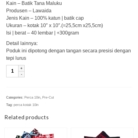
Kain – Batik Tana Maluku
Produsen – Lawaida
Jenis Kain – 100% katun | batik cap
Ukuran – kotak 10″ x 10″.(=25,5cm x25,5cm)
Isi | berat – 40 lembar | +300gram
Detail lainnya:
Poduk ini dipotong dengan tangan secara presisi dengan
tepi lurus
PRC-
LC-
177
|
Perca10in
Categories:
Perca 10in
,
Pre-Cut
quantity
Tag:
perca kotak 10in
Related products