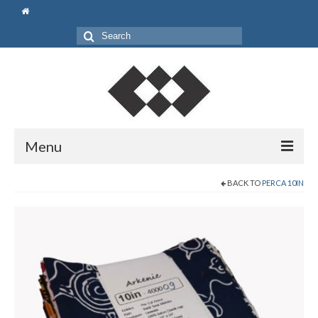
Search
for:
Menu
Beranda
BACK TO
PERCA 10IN
Shop
Pouch
Bag
Gift Set