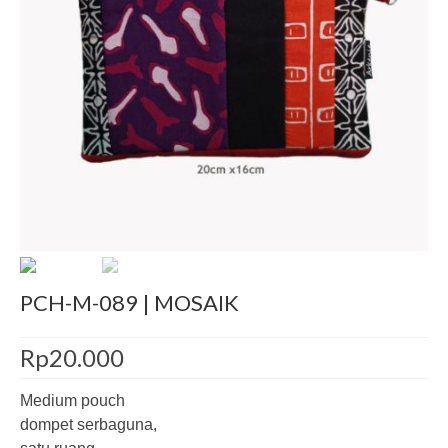
Decor
Pre-Cut
Jurnal
Tentang
PCH-M-089 | MOSAIK
Rp
20.000
Medium pouch
dompet serbaguna,