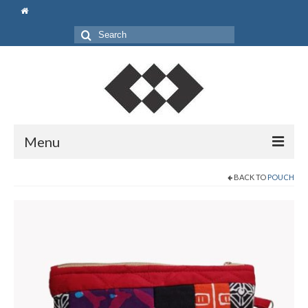
Search
for:
Menu
Beranda
BACK TO
POUCH
Shop
Pouch
Bag
Gift Set