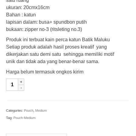
satu ruang
ukuran: 20cmx16cm
Bahan : katun
lapisan dalam: busa+ spundbon putih
bukaan: zipper no-3 (ritsleting no.3)
Produk ini terbuat kain perca katun Batik Maluku
Setiap produk adalah hasil proses kreatif yang
dikerjakan satu demi satu sehingga memiliki motif
unik dan tidak ada yang benar-benar sama.
Harga belum termasuk ongkos kirim
PCH-
M-
089
|
Mosaik
Categories:
Pouch
,
Medium
quantity
Tag:
Pouch-Medium