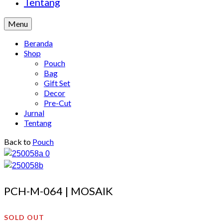
Tentang
Menu
Beranda
Shop
Pouch
Bag
Gift Set
Decor
Pre-Cut
Jurnal
Tentang
Back to
Pouch
PCH-M-064 | MOSAIK
SOLD OUT