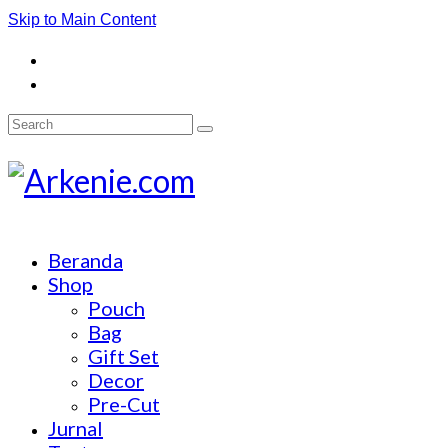
Skip to Main Content
Search
for:
Beranda
Shop
Pouch
Bag
Gift Set
Decor
Pre-Cut
Jurnal