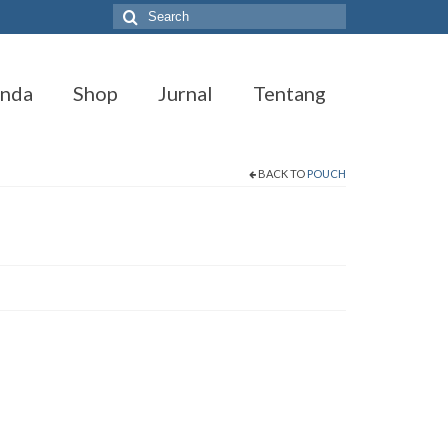
Search
for:
anda
Shop
Jurnal
Tentang
BACK TO
POUCH