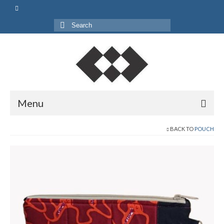
Search
for:
Menu
Beranda
BACK TO
POUCH
Shop
Pouch
Bag
Gift Set