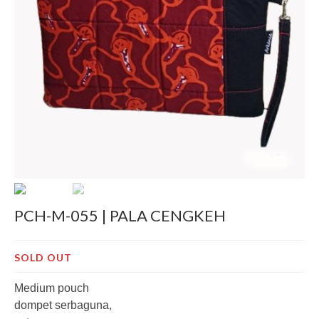
Decor
Pre-Cut
Jurnal
Tentang
PCH-M-055 | PALA CENGKEH
SOLD OUT
Medium pouch
dompet serbaguna,