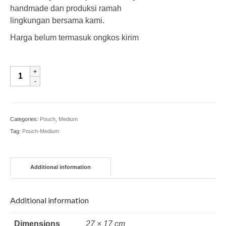
handmade dan produksi ramah
lingkungan bersama kami.
Harga belum termasuk ongkos kirim
PCH-
M-
026
|
Mosaik
Categories:
Pouch
,
Medium
quantity
Tag:
Pouch-Medium
Additional information
Additional information
Dimensions
27 × 17 cm