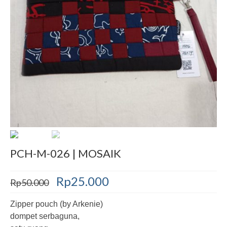
Decor
Pre-Cut
Jurnal
Tentang
PCH-M-026 | MOSAIK
Rp
25.000
Rp
50.000
Zipper pouch (by Arkenie)
dompet serbaguna,