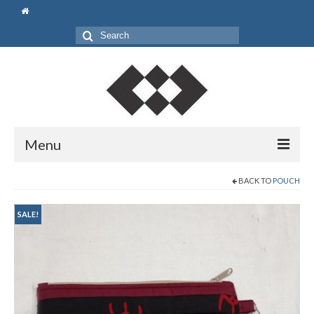
Search
for:
Menu
Beranda
BACK TO
POUCH
Shop
SALE!
Pouch
Bag
Gift Set