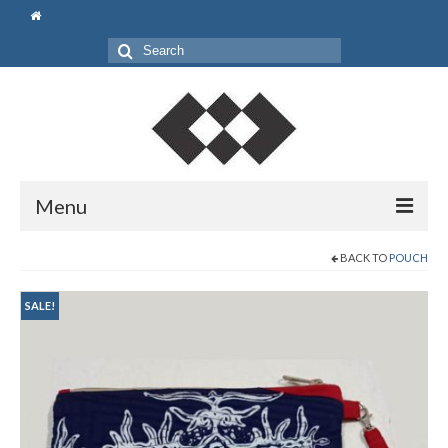
Search
for:
Menu
Beranda
BACK TO
POUCH
Shop
SALE!
Pouch
Bag
Gift Set