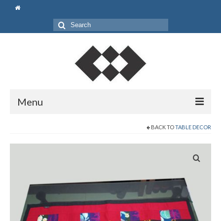
Search
for:
Menu
Beranda
BACK TO
TABLE DECOR
Shop
Pouch
Bag
Gift Set