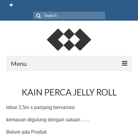
Search
for:
Menu
Beranda
KAIN PERCA JELLY ROLL
Shop
Pouch
lebar 2,5in x panjang bervariasi
Bag
kemasan digulung dengan satuan …..
Gift Set
Belum ada Produk