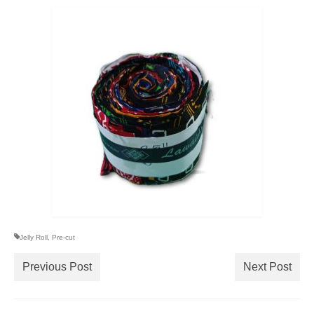
Decor
Pre-Cut
Jurnal
Tentang
Jelly Roll
,
Pre-cut
Previous Post
Next Post