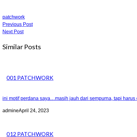
patchwork
Previous Post
Next Post
Similar Posts
001 PATCHWORK
ini motif perdana saya…masih jauh dari sempurna, tapi harus 
admine
April 24, 2023
012 PATCHWORK