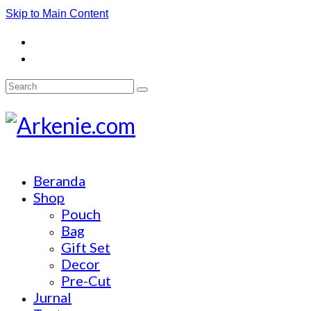
Skip to Main Content
Search
for:
Beranda
Shop
Pouch
Bag
Gift Set
Decor
Pre-Cut
Jurnal