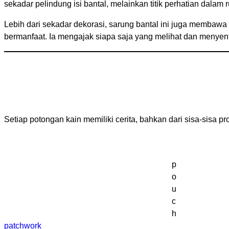
sekadar pelindung isi bantal, melainkan titik perhatian dalam 
Lebih dari sekadar dekorasi, sarung bantal ini juga membawa
bermanfaat. Ia mengajak siapa saja yang melihat dan menyent
Setiap potongan kain memiliki cerita, bahkan dari sisa-sisa p
p
o
u
c
h
patchwork