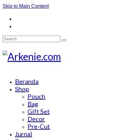
Skip to Main Content
Search
for:
Beranda
Shop
Pouch
Bag
Gift Set
Decor
Pre-Cut
Jurnal