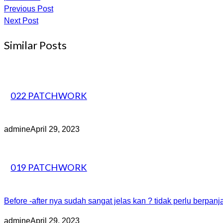
Previous Post
Next Post
Similar Posts
022 PATCHWORK
admine
April 29, 2023
019 PATCHWORK
Before -after nya sudah sangat jelas kan ? tidak perlu berpanj
admine
April 29, 2023