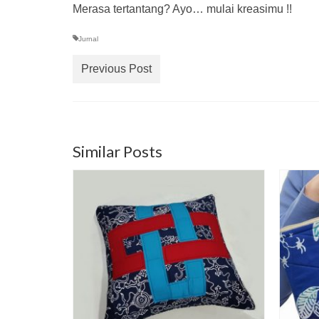
Merasa tertantang? Ayo… mulai kreasimu !!
Jurnal
Previous Post
Similar Posts
NG
 diarahkan
an fungsi
an...