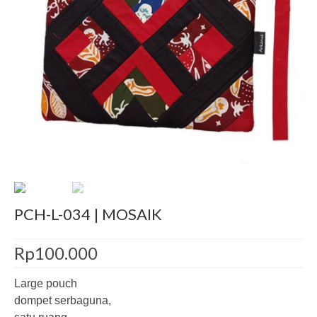
Decor
Pre-Cut
Jurnal
Tentang
PCH-L-034 | MOSAIK
Rp
100.000
Large pouch
dompet serbaguna,