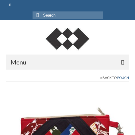
Search
for:
Menu
Beranda
BACK TO
POUCH
Shop
Pouch
Bag
Gift Set