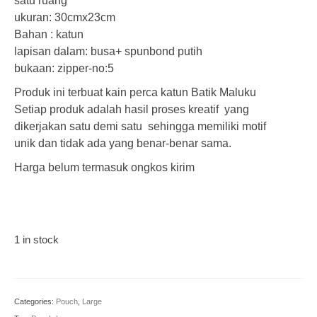
satu ruang
ukuran: 30cmx23cm
Bahan : katun
lapisan dalam: busa+ spunbond putih
bukaan: zipper-no:5
Produk ini terbuat kain perca katun Batik Maluku
Setiap produk adalah hasil proses kreatif yang
dikerjakan satu demi satu sehingga memiliki motif
unik dan tidak ada yang benar-benar sama.
Harga belum termasuk ongkos kirim
1 in stock
PCH-
L-
034
Categories:
Pouch
,
Large
|