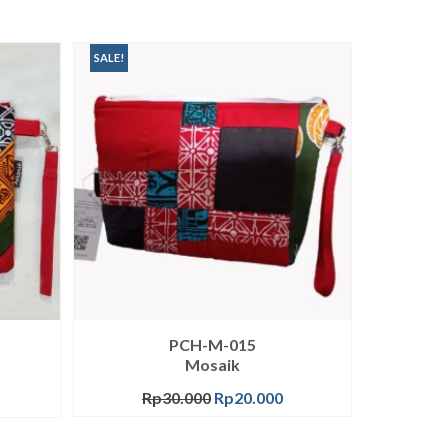
SALE!
PCH-M-015
Mosaik
Rp
30.000
Rp
20.000