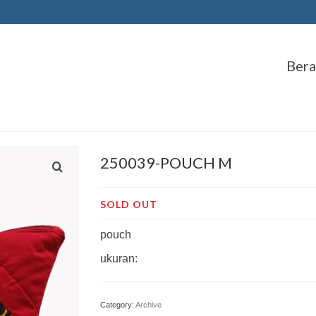
Ber
250039-POUCH M
SOLD OUT
pouch
ukuran:
Category:
Archive