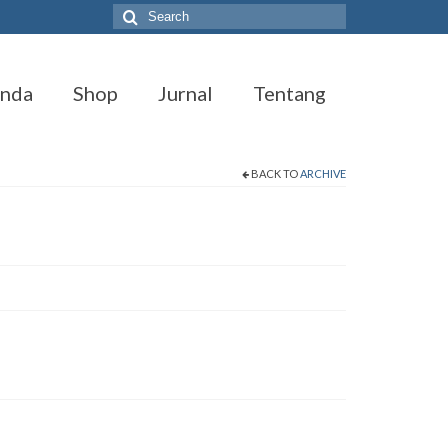
Search
for:
anda
Shop
Jurnal
Tentang
BACK TO
ARCHIVE